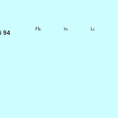
Fb.
In.
Li.
6 94