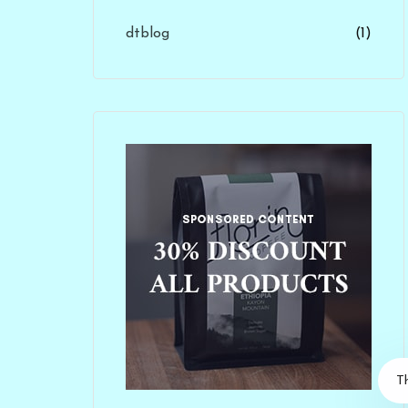
dtblog
(1)
T