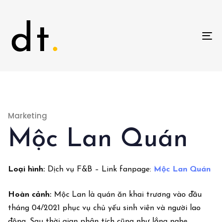
To
na
Marketing
Mộc Lan Quán
Loại
hình
:
Dịch vụ F&B – Link fanpage:
Mộc
Lan
Quán
Hoàn
cảnh
:
Mộc Lan là quán ăn khai trương vào đầu
tháng 04/2021 phục vụ chủ yếu sinh viên và người lao
động. Sau thời gian phân tích cũng như lắng nghe